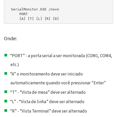
  SerialMonitor.EXE /novo

      PORT

      [A] [T] [L] [R] [D]
Onde:
“PORT” - a porta serial a ser monitorada (COM1, COM4,
etc.)
“A” o monitoramento deve ser iniciado
automaticamente quando você pressionar "Enter"
“T” - “Vista de mesa” deve ser alternado
“L” - “Vista de linha” deve ser alternado
“R” - “Vista Terminal” deve ser alternado